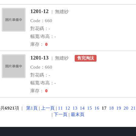
1201-12
| 無縫紗
Code：660
對花碼：-
幅寬/布高：-
庫存：
0
1201-13
| 無縫紗
售完淘汰
Code：660
對花碼：-
幅寬/布高：-
庫存：
0
共
6921
項 |
第1頁
|
上一頁
|
11
12
13
14
15
16
17
18
19
20
21
|
下一頁
|
最末頁